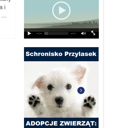
 i
t …
--:--
--:--