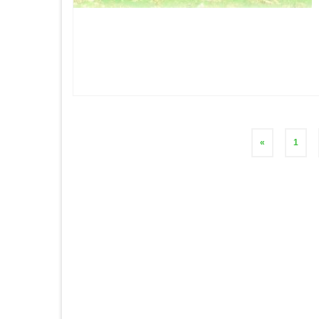
Stronicowanie
«
1
wpisów