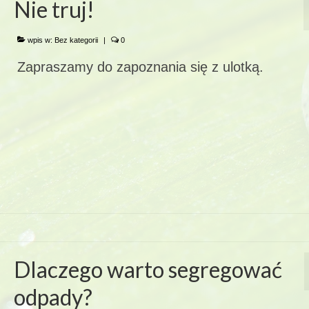
Nie truj!
wpis w:
Bez kategorii
|
0
Zapraszamy do zapoznania się z ulotką.
Dlaczego warto segregować
odpady?