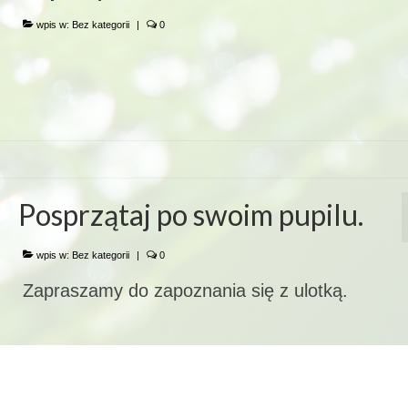
wpis w:
Bez kategorii
|
0
Posprzątaj po swoim pupilu.
wpis w:
Bez kategorii
|
0
Zapraszamy do zapoznania się z ulotką.