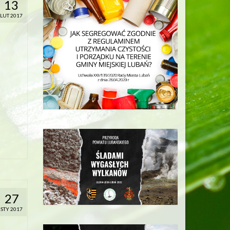
13
LUT 2017
27
STY 2017