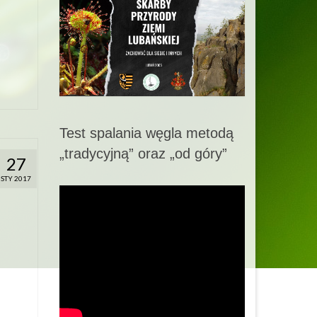
Test spalania węgla metodą
„tradycyjną” oraz „od góry”
27
STY 2017