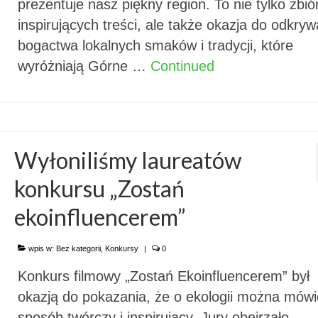
prezentuje nasz piękny region. To nie tylko zbió
inspirujących treści, ale także okazja do odkryw
bogactwa lokalnych smaków i tradycji, które
wyróżniają Górne …
Continued
Wyłoniliśmy laureatów
konkursu „Zostań
ekoinfluencerem”
wpis w:
Bez kategorii
,
Konkursy
|
0
Konkurs filmowy „Zostań Ekoinfluencerem” był
okazją do pokazania, że o ekologii można mówi
sposób twórczy i inspirujący. Jury obejrzało