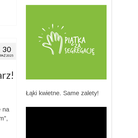
30
PAŹ 2025
arz!
Łąki kwietne. Same zalety!
ę na
m”,