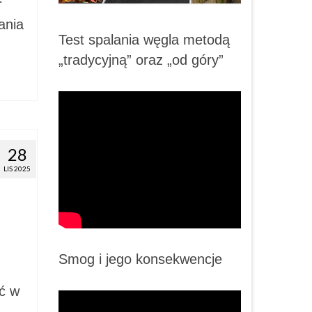
r
ania
Test spalania węgla metodą
„tradycyjną” oraz „od góry”
28
LIS 2025
Smog i jego konsekwencje
ć w