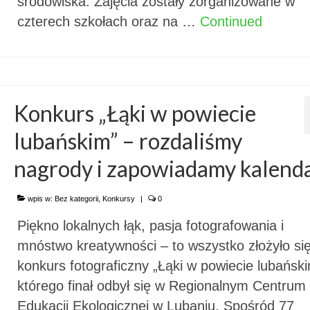
środowiska. Zajęcia zostały zorganizowane w
czterech szkołach oraz na …
Continued
Konkurs „Łąki w powiecie
lubańskim” – rozdaliśmy
nagrody i zapowiadamy kalend
wpis w:
Bez kategorii
,
Konkursy
|
0
Piękno lokalnych łąk, pasja fotografowania i
mnóstwo kreatywności – to wszystko złożyło si
konkurs fotograficzny „Łąki w powiecie lubański
którego finał odbył się w Regionalnym Centrum
Edukacji Ekologicznej w Lubaniu. Spośród 77