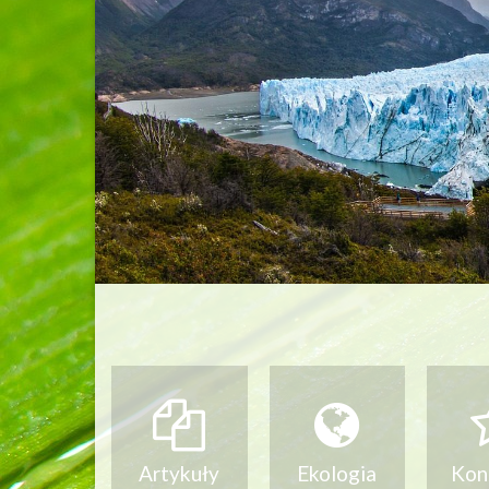
Jak pomagać
Dlaczeg
Artykuły
Ekologia
Kon