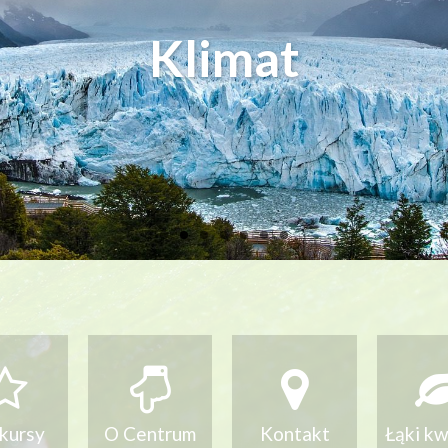
 pszczołom i dzikim
o warto segregować
Jak pomagać ptakom
Nie zabieraj!
Klimat
kursy
O Centrum
Kontakt
Łąki k