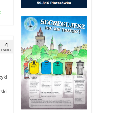
d
4
LIS 2025
cykl
ski