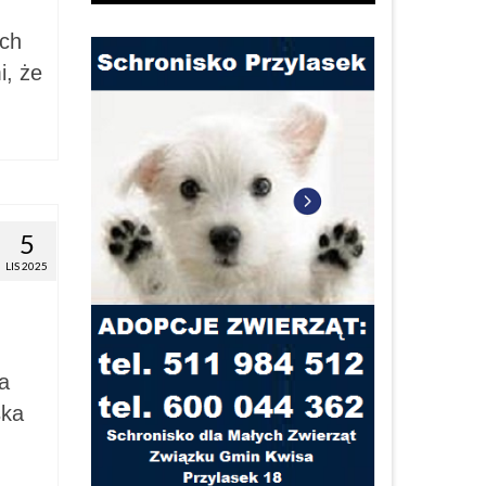
ych
i, że
5
LIS 2025
a
ska