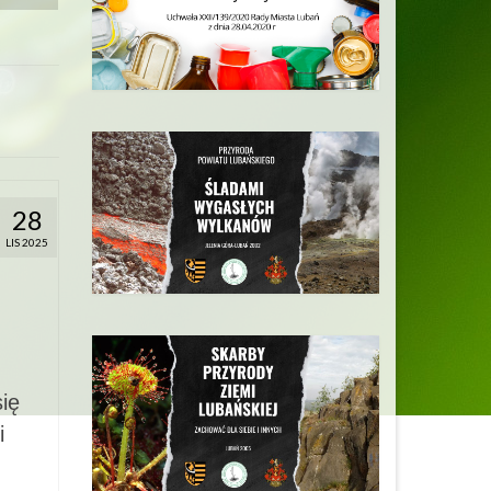
28
LIS 2025
ię
i