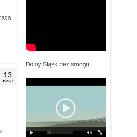
raca
Dolny Śląsk bez smogu
13
LIS 2025
e
--:--
--:--