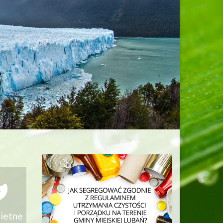
 zapylaczom?
 odpady?
?
wietne