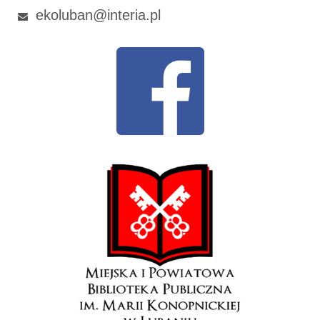
ekoluban@interia.pl