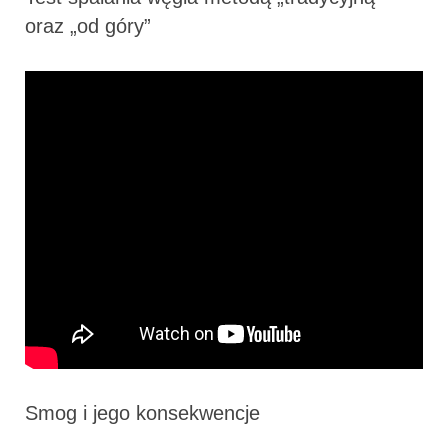
oraz „od góry”
Smog i jego konsekwencje