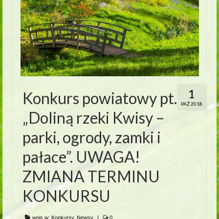
1
Konkurs powiatowy pt.
PAŹ 2018
„Doliną rzeki Kwisy –
parki, ogrody, zamki i
pałace”. UWAGA!
ZMIANA TERMINU
KONKURSU
wpis w:
Konkursy
,
Newsy
|
0