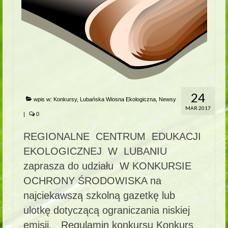
24
wpis w:
Konkursy
,
Lubańska Wiosna Ekologiczna
,
Newsy
MAR 2017
|
0
REGIONALNE CENTRUM EDUKACJI
EKOLOGICZNEJ W LUBANIU
zaprasza do udziału W KONKURSIE
OCHRONY ŚRODOWISKA na
najciekawszą szkolną gazetkę lub
ulotkę dotyczącą ograniczania niskiej
emisji. Regulamin konkursu Konkurs