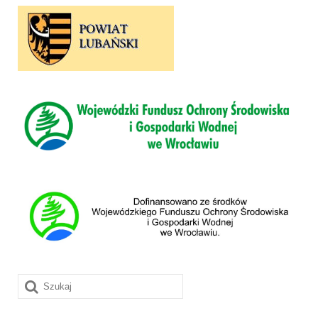
Szuklaj
w: