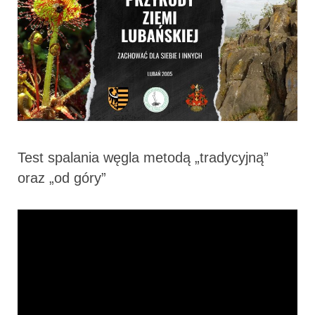
Test spalania węgla metodą „tradycyjną”
oraz „od góry”