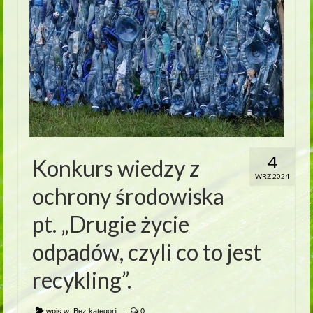
4
Konkurs wiedzy z
WRZ 2024
ochrony środowiska
pt. „Drugie życie
odpadów, czyli co to jest
recykling”.
wpis w:
Bez kategorii
|
0