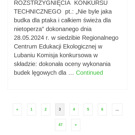
ROZSTRZYGNIĘCIA KONKURSU
TECHNICZNEGO pt.: „Nie byle jaka
budka dla ptaka i całkiem świeża dla
nietoperza” dokonanego dnia
28.05.2024 r. w siedzibie Regionalnego
Centrum Edukacji Ekologicznej w
Lubaniu Komisja konkursowa w
składzie: dokonała oceny wykonania
budek lęgowych dla …
Continued
Stronicowanie
«
1
2
3
4
5
6
…
wpisów
47
»