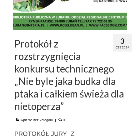
3
Protokół z
CZE 2024
rozstrzygnięcia
konkursu technicznego
„Nie byle jaka budka dla
ptaka i całkiem świeża dla
nietoperza”
wpis w:
Bez kategorii
|
0
PROTOKÓŁ JURY Z