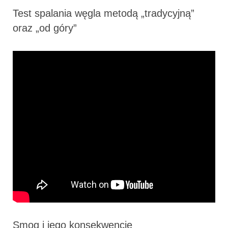
Test spalania węgla metodą „tradycyjną”
oraz „od góry”
Smog i jego konsekwencje