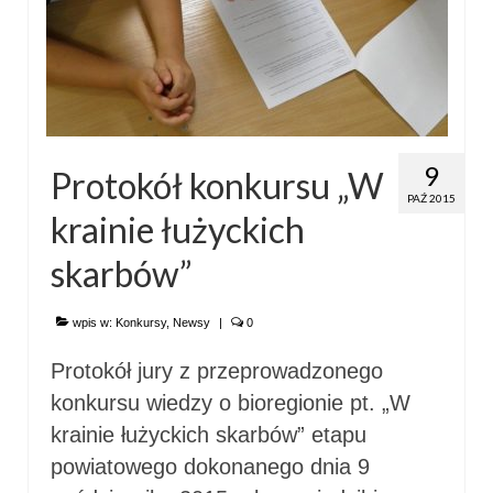
9
Protokół konkursu „W
PAŹ 2015
krainie łużyckich
skarbów”
wpis w:
Konkursy
,
Newsy
|
0
Protokół jury z przeprowadzonego
konkursu wiedzy o bioregionie pt. „W
krainie łużyckich skarbów” etapu
powiatowego dokonanego dnia 9