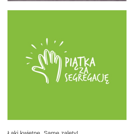
Łąki kwietne. Same zalety!