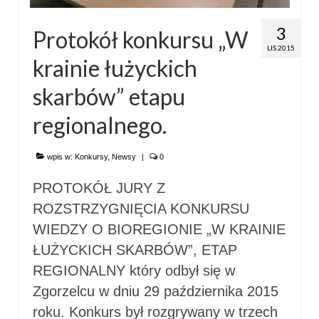
3
Protokół konkursu „W
LIS 2015
krainie łużyckich
skarbów” etapu
regionalnego.
wpis w:
Konkursy
,
Newsy
|
0
PROTOKÓŁ JURY Z
ROZSTRZYGNIĘCIA KONKURSU
WIEDZY O BIOREGIONIE „W KRAINIE
ŁUŻYCKICH SKARBÓW”, ETAP
REGIONALNY który odbył się w
Zgorzelcu w dniu 29 października 2015
roku. Konkurs był rozgrywany w trzech