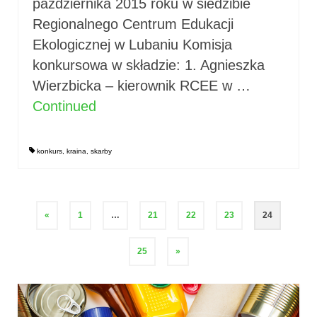
października 2015 roku w siedzibie
Regionalnego Centrum Edukacji
Ekologicznej w Lubaniu Komisja
konkursowa w składzie: 1. Agnieszka
Wierzbicka – kierownik RCEE w …
Continued
konkurs
,
kraina
,
skarby
Stronicowanie
«
1
…
21
22
23
24
wpisów
25
»