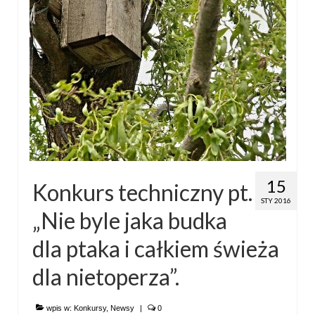
15
Konkurs techniczny pt.
STY 2016
„Nie byle jaka budka
dla ptaka i całkiem świeża
dla nietoperza”.
wpis w:
Konkursy
,
Newsy
|
0