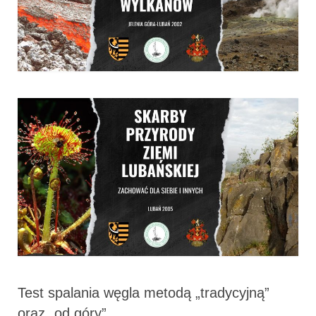
Test spalania węgla metodą „tradycyjną”
oraz „od góry”