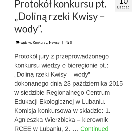
10
Protokół konkursu pt.
LIS 2015
„Doliną rzeki Kwisy –
wody”.
wpis w:
Konkursy
,
Newsy
|
0
Protokół jury z przeprowadzonego
konkursu wiedzy o bioregionie pt.:
„Doliną rzeki Kwisy – wody”
dokonanego dnia 23 października 2015
w siedzibie Regionalnego Centrum
Edukacji Ekologicznej w Lubaniu.
Komisja konkursowa w składzie: 1.
Agnieszka Wierzbicka – kierownik
RCEE w Lubaniu, 2. …
Continued