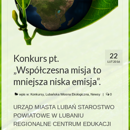
22
Konkurs pt.
LUT 2016
„Współczesna misja to
mniejsza niska emisja”.
wpis w:
Konkursy
,
Lubańska Wiosna Ekologiczna
,
Newsy
|
0
URZĄD MIASTA LUBAŃ STAROSTWO
POWIATOWE W LUBANIU
REGIONALNE CENTRUM EDUKACJI