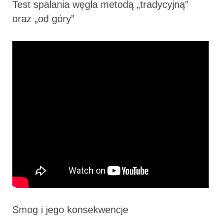
Test spalania węgla metodą „tradycyjną”
oraz „od góry”
Smog i jego konsekwencje