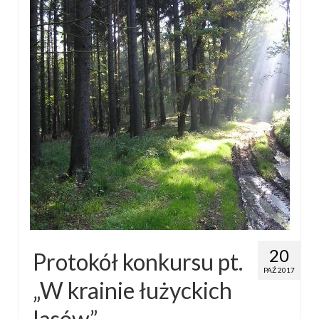
20
Protokół konkursu pt.
PAŹ 2017
„W krainie łużyckich
lasów”.