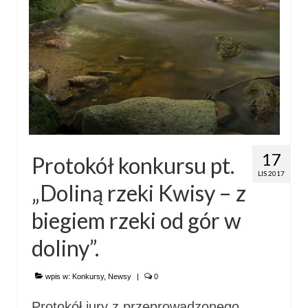
17
Protokół konkursu pt.
LIS 2017
„Doliną rzeki Kwisy – z
biegiem rzeki od gór w
doliny”.
wpis w:
Konkursy
,
Newsy
|
0
Protokół jury z przeprowadzonego