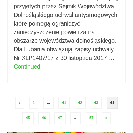
przyjętych przez Sejmik Województwa
Dolnośląskiego uchwał antysmogowych,
które pomogą ograniczyć
zanieczyszczenie powietrza na
obszarze województwa dolnośląskiego.
Dla Lubania obwiązują zapisy uchwały
Nr XLI/1407/17 z 30 listopada 2017 …
Continued
Stronicowanie
«
1
…
41
42
43
44
wpisów
45
46
47
…
57
»