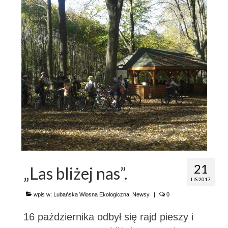
21
„Las bliżej nas”.
LIS 2017
wpis w:
Lubańska Wiosna Ekologiczna
,
Newsy
|
0
16 października odbył się rajd pieszy i