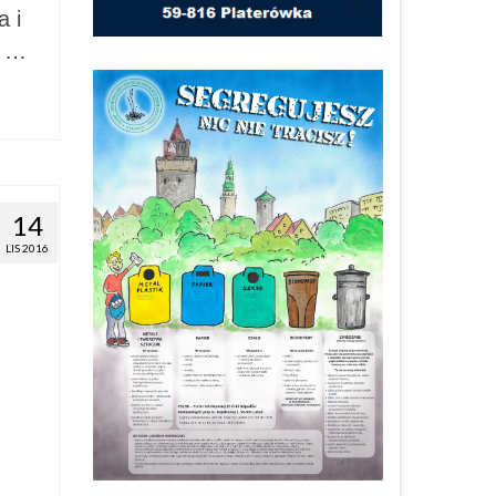
 i
t …
14
LIS 2016