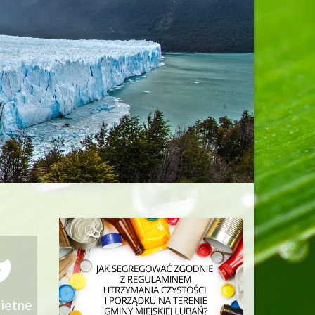
 zapylaczom?
 odpady?
?
wietne