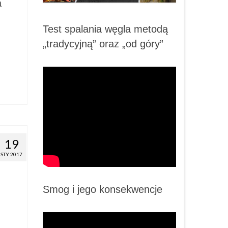
a
Test spalania węgla metodą
„tradycyjną” oraz „od góry”
19
STY 2017
Smog i jego konsekwencje