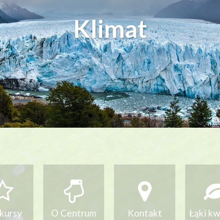
 pszczołom i dzikim
o warto segregować
Jak pomagać ptakom
Nie zabieraj!
Klimat
kursy
O Centrum
Kontakt
Łąki k