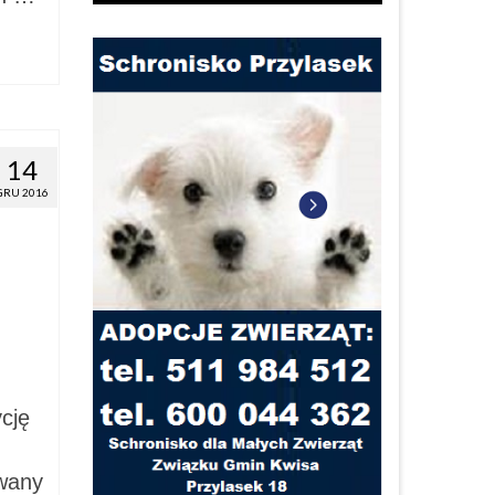
14
GRU 2016
cję
owany