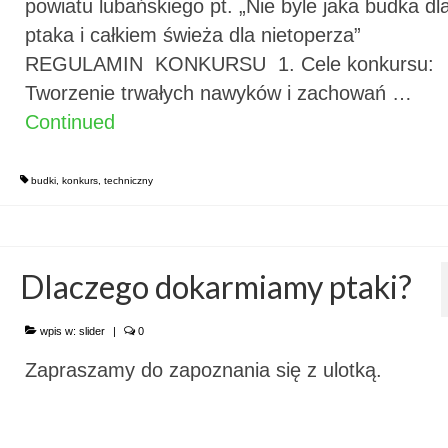
powiatu lubańskiego pt. „Nie byle jaka budka dl
ptaka i całkiem świeża dla nietoperza”
REGULAMIN KONKURSU 1. Cele konkursu:
Tworzenie trwałych nawyków i zachowań …
Continued
budki
,
konkurs
,
techniczny
Dlaczego dokarmiamy ptaki?
wpis w:
slider
|
0
Zapraszamy do zapoznania się z ulotką.