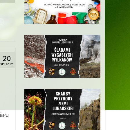
20
STY 2017
ału