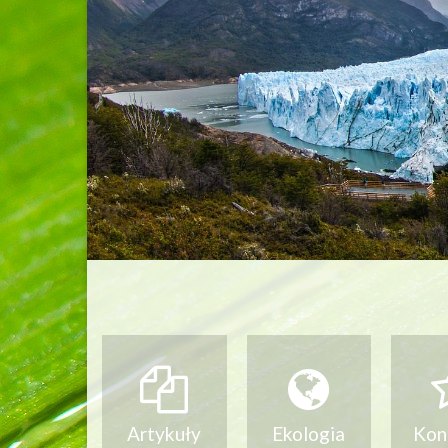
Jak pomagać
Dlaczeg
Artykuły
Ekologia
Kon