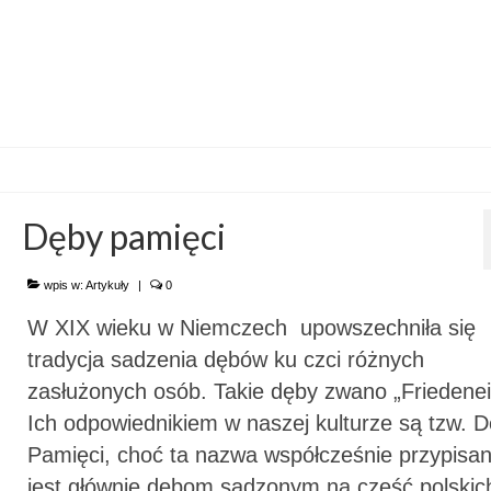
Dęby pamięci
wpis w:
Artykuły
|
0
W XIX wieku w Niemczech upowszechniła się
tradycja sadzenia dębów ku czci różnych
zasłużonych osób. Takie dęby zwano „Friedenei
Ich odpowiednikiem w naszej kulturze są tzw. 
Pamięci, choć ta nazwa współcześnie przypisa
jest głównie dębom sadzonym na cześć polski