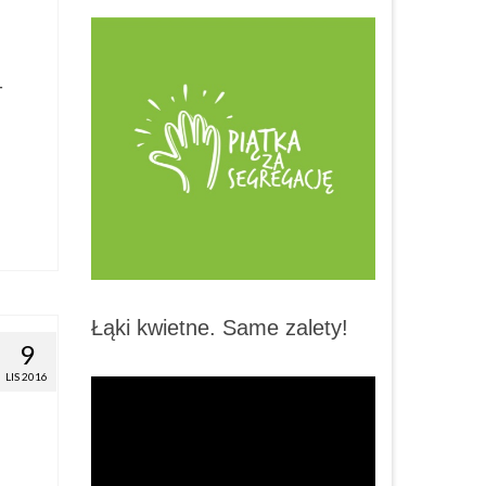
–
Łąki kwietne. Same zalety!
9
LIS 2016