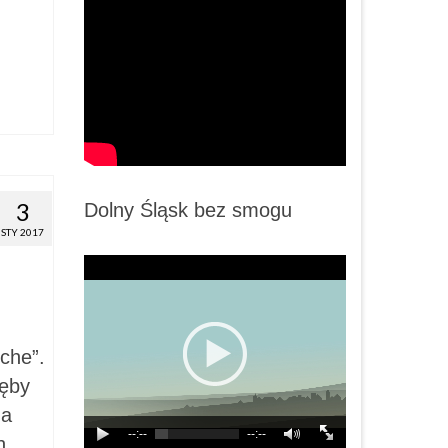
3
Dolny Śląsk bez smogu
STY 2017
che”.
Dęby
na
--:--
--:--
ch …